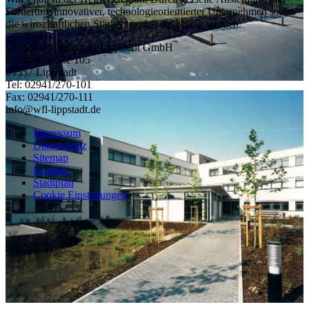
Förderung innovativer, technologieorientierter Unternehmen sollen
die wirtschaftlichen Stärken gezielt ausgebaut werden.
Wirtschaftsförderung Lippstadt GmbH
Erwitter Straße 105
59557 Lippstadt
Tel: 02941/270-101
Fax: 02941/270-111
info@wfl-lippstadt.de
Impressum
Datenschutz
Sitemap
Kontakt
Stadtplan
Cookie Einstellungen