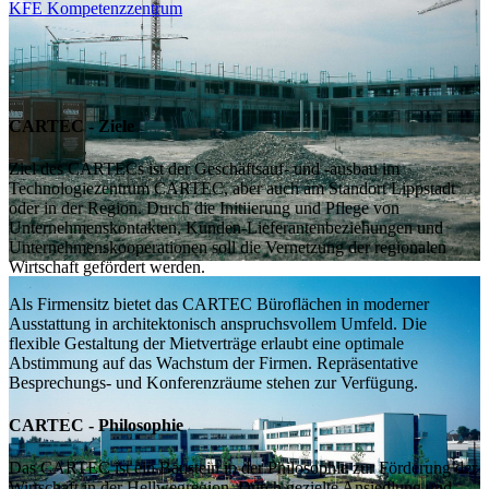
KFE Kompetenzzentrum
CARTEC - Ziele
Ziel des CARTECs ist der Geschäftsauf- und -ausbau im
Technologiezentrum CARTEC, aber auch am Standort Lippstadt
oder in der Region. Durch die Initiierung und Pflege von
Unternehmenskontakten, Kunden-Lieferantenbeziehungen und
Unternehmenskooperationen soll die Vernetzung der regionalen
Wirtschaft gefördert werden.
Als Firmensitz bietet das CARTEC Büroflächen in moderner
Ausstattung in architektonisch anspruchsvollem Umfeld. Die
flexible Gestaltung der Mietverträge erlaubt eine optimale
Abstimmung auf das Wachstum der Firmen. Repräsentative
Besprechungs- und Konferenzräume stehen zur Verfügung.
CARTEC - Philosophie
Das CARTEC ist ein Baustein in der Philosophie zur Förderung der
Wirtschaft in der Hellwegregion. Durch gezielte Ansiedlung und