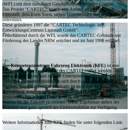
(WFL) mit dem damaligen Geschäftsführer Wilhelm Coprian.
Das Projekt "CARTEC" wurde von Anfang an von der Stadt
Lippstadt, dem Kreis Soest, sieben Unternehmen und drei Banken
unterstützt.
Diese gründeten 1997 die "CARTEC Technologie- und
EntwicklungsCentrum Lippstadt GmbH".
Federführend durch die WFL wurde das CARTEC-Gebäude mit
Förderung des Landes NRW errichtet und im Juni 1998 eröffnet.
Das
Kompetenzzentrum Fahrzeug Elektronik (KFE)
ist eine
2013 entstandene Erweiterung des CARTEC. Hier werden
insbesondere kleine und mittlere Unternehmen unterstützt. Die
typischen Innovationsfelder, die sich durch die Elektromobilität
ergeben, werden erforscht. Innovativ ist nicht nur die technische
Ausstattung, sondern auch das Denken und Handeln im KFE.
Herkömmliches wird in Frage gestellt, um daraus den größten
Nutzen für die Zukunft zu erzielen. Diese Ergebnisse stehen der
Mobilität und ganz speziell der Elektromobilität zur Verfügung.
Weitere Informationen zum KFE finden Sie unter folgenden Link: